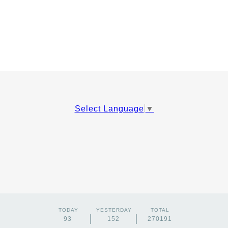
Select Language
▼
TODAY
YESTERDAY
TOTAL
93
152
270191