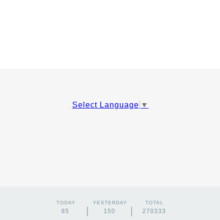
Select Language
▼
TODAY
YESTERDAY
TOTAL
85
150
270333