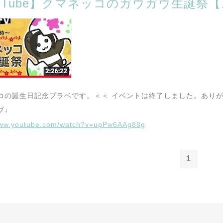
ouTube】クマネッコのガウガウ生誕祭
コの誕生日記念プラベです。＜＜ イベントは終了しました。ありが
ブ↓
/www.youtube.com/watch?v=upPw6AAg88g
1