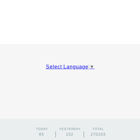
Select Language
▼
TODAY
YESTERDAY
TOTAL
65
152
270163