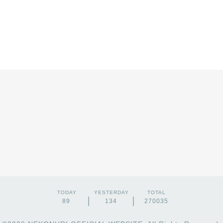
TODAY
YESTERDAY
TOTAL
89
134
270035