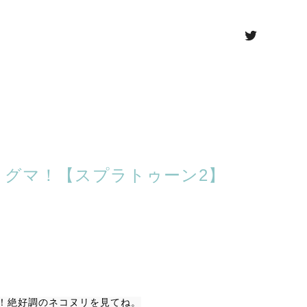
でリグマ！【スプラトゥーン2】
！絶好調のネコヌリを見てね。