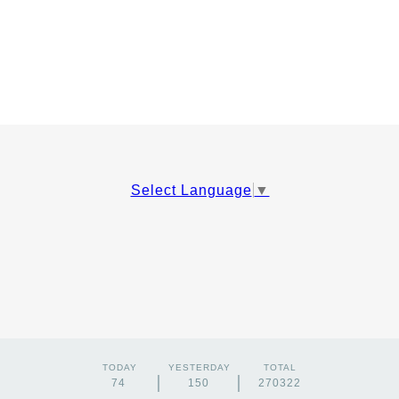
Select Language
▼
TODAY
YESTERDAY
TOTAL
74
150
270322