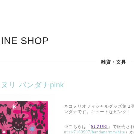
INE SHOP
雑貨・文具
ヌリ バンダナpink
ネコヌリオフィシャルグッズ第２
ンダナです。
キュートなピンク！
※
こちらは「
SUZURI
」で販売さ
nuri/7160907/bandana/m/white
）か