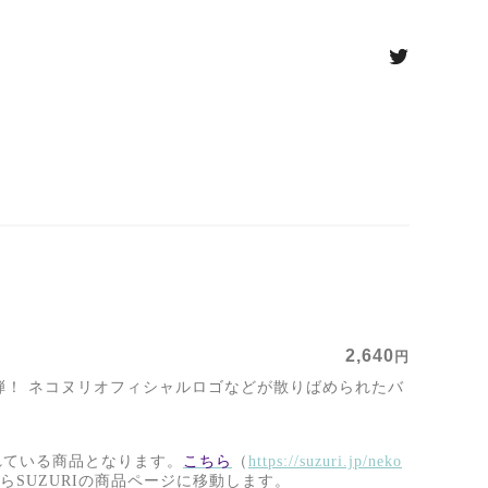
2,640
円
弾！ ネコヌリオフィシャルロゴなどが散りばめられたバ
れている商品となります。
こちら
（
https://suzuri.jp/neko
ら
SUZURI
の商品ページに移動します。