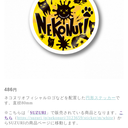
486
円
ネコヌリオフィシャルロゴなどを配置した
円形ステッカー
で
す。直径80mm
※
こちらは「
SUZURI
」で販売されている商品となります。
こ
ちら
（
https://suzuri.jp/nekonuri/3123659/sticker/m/white
）か
ら
SUZURI
の商品ページに移動します。