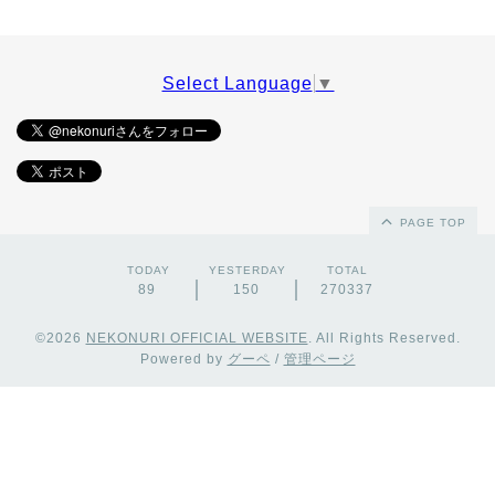
Select Language
▼
PAGE TOP
TODAY
YESTERDAY
TOTAL
89
150
270337
©2026
NEKONURI OFFICIAL WEBSITE
. All Rights Reserved.
Powered by
グーペ
/
管理ページ