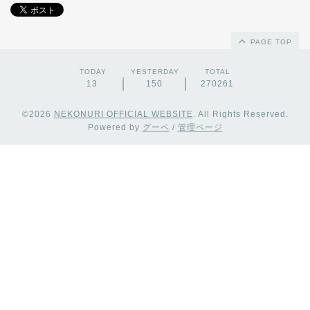
PAGE TOP
TODAY
YESTERDAY
TOTAL
13
150
270261
©2026
NEKONURI OFFICIAL WEBSITE
. All Rights Reserved.
Powered by
グーペ
/
管理ページ